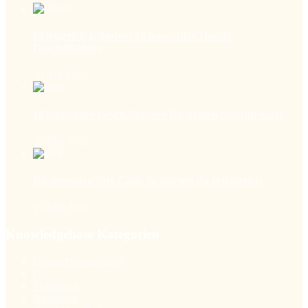
Erfolgreich gründen: 10 innovative Hunde-
Geschäftsideen
30 Apr 2026
10 innovative Geschäftsideen für deinen Startup-Start
30 Mar 2026
Businessplan fürs Café: So startest du erfolgreich
19 Mar 2026
Knowledgebase Kategorien
Gründerfinanzierung
IT
Marketing
Allgemein