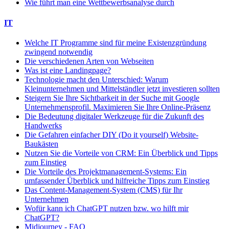
Wie führt man eine Wettbewerbsanalyse durch
IT
Welche IT Programme sind für meine Existenzgründung
zwingend notwendig
Die verschiedenen Arten von Webseiten
Was ist eine Landingpage?
Technologie macht den Unterschied: Warum
Kleinunternehmen und Mittelständler jetzt investieren sollten
Steigern Sie Ihre Sichtbarkeit in der Suche mit Google
Unternehmensprofil. Maximieren Sie Ihre Online-Präsenz
Die Bedeutung digitaler Werkzeuge für die Zukunft des
Handwerks
Die Gefahren einfacher DIY (Do it yourself) Website-
Baukästen
Nutzen Sie die Vorteile von CRM: Ein Überblick und Tipps
zum Einstieg
Die Vorteile des Projektmanagement-Systems: Ein
umfassender Überblick und hilfreiche Tipps zum Einstieg
Das Content-Management-System (CMS) für Ihr
Unternehmen
Wofür kann ich ChatGPT nutzen bzw. wo hilft mir
ChatGPT?
Midjourney - FAQ