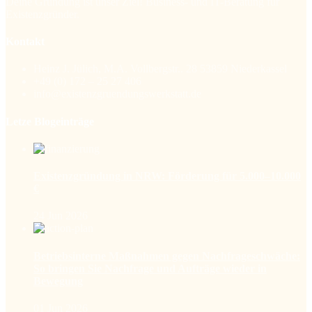
Deine Gründung ist unser Ziel! Business- und IT-Beratung für
Existenzgründer.
Kontakt
Heinz J. Jülich, M.A. Vollbergstr.. 28 53859 Niederkassel
+49 (0) 172 – 25 27 406
info@existenzgruendungswerkstatt.de
Letze Blogeinträge
Existenzgründung in NRW: Förderung für 5.000–10.000
€
24 Jun 2026
Betriebsinterne Maßnahmen gegen Nachfrageschwäche:
So bringen Sie Nachfrage und Aufträge wieder in
Bewegung
01 Jun 2026