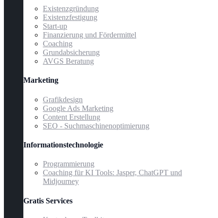
Existenzgründung
Existenzfestigung
Start-up
Finanzierung und Fördermittel
Coaching
Grundabsicherung
AVGS Beratung
Marketing
Grafikdesign
Google Ads Marketing
Content Erstellung
SEO - Suchmaschinenoptimierung
Informationstechnologie
Programmierung
Coaching für KI Tools: Jasper, ChatGPT und
Midjourney
Gratis Services