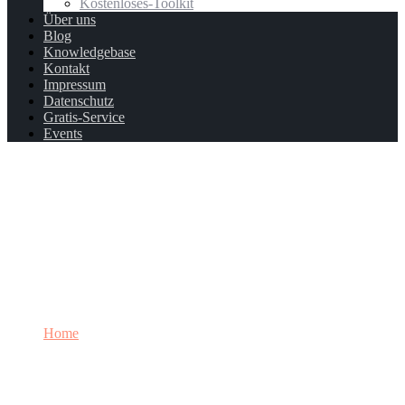
Kostenloses-Toolkit
Über uns
Blog
Knowledgebase
Kontakt
Impressum
Datenschutz
Gratis-Service
Events
Login
Home
Login