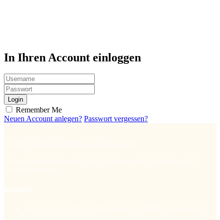
In Ihren Account einloggen
Login
Remember Me
Neuen Account anlegen?
Passwort vergessen?
EGW - Existenzgründungswerkstatt.de
Deine Gründung ist unser Ziel! Business- und IT-Beratung für
Existenzgründer.
Kontakt
Heinz J. Jülich, M.A. Vollbergstr.. 28 53859 Niederkassel
+49 (0) 172 – 25 27 406