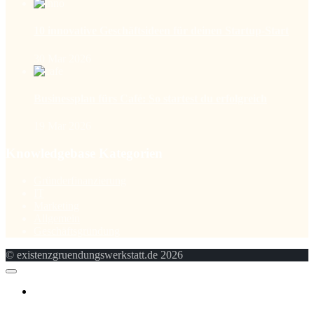
10 innovative Geschäftsideen für deinen Startup-Start
30 Mar 2026
Businessplan fürs Café: So startest du erfolgreich
19 Mar 2026
Knowledgebase Kategorien
Gründerfinanzierung
IT
Marketing
Allgemein
Geschäftsgründung
© existenzgruendungswerkstatt.de 2026