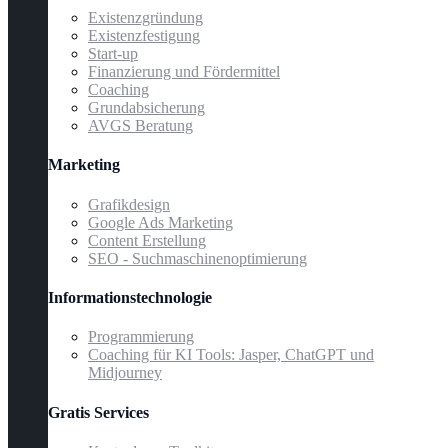
Existenzgründung
Existenzfestigung
Start-up
Finanzierung und Fördermittel
Coaching
Grundabsicherung
AVGS Beratung
Marketing
Grafikdesign
Google Ads Marketing
Content Erstellung
SEO - Suchmaschinenoptimierung
Informationstechnologie
Programmierung
Coaching für KI Tools: Jasper, ChatGPT und
Midjourney
Gratis Services