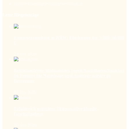
info@existenzgruendungswerkstatt.de
Letze Blogeinträge
Existenzgründung in NRW: Förderung für 5.000–10.000
€
24 Jun 2026
Betriebsinterne Maßnahmen gegen Nachfrageschwäche:
So bringen Sie Nachfrage und Aufträge wieder in
Bewegung
01 Jun 2026
Erfolgreich gründen: 10 innovative Hunde-
Geschäftsideen
30 Apr 2026