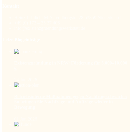
Kontakt
Heinz J. Jülich, M.A. Vollbergstr.. 28 53859 Niederkassel
+49 (0) 172 – 25 27 406
info@existenzgruendungswerkstatt.de
Letze Blogeinträge
Existenzgründung in NRW: Förderung für 5.000–10.000
€
24 Jun 2026
Betriebsinterne Maßnahmen gegen Nachfrageschwäche:
So bringen Sie Nachfrage und Aufträge wieder in
Bewegung
01 Jun 2026