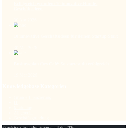
Erfolgreich gründen: 10 innovative Hunde-
Geschäftsideen
30 Apr 2026
10 innovative Geschäftsideen für deinen Startup-Start
30 Mar 2026
Businessplan fürs Café: So startest du erfolgreich
19 Mar 2026
Knowledgebase Kategorien
Gründerfinanzierung
IT
Marketing
Allgemein
Geschäftsgründung
© existenzgruendungswerkstatt.de 2026