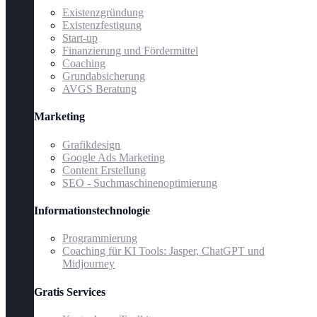
Existenzgründung
Existenzfestigung
Start-up
Finanzierung und Fördermittel
Coaching
Grundabsicherung
AVGS Beratung
Marketing
Grafikdesign
Google Ads Marketing
Content Erstellung
SEO - Suchmaschinenoptimierung
Informationstechnologie
Programmierung
Coaching für KI Tools: Jasper, ChatGPT und
Midjourney
Gratis Services