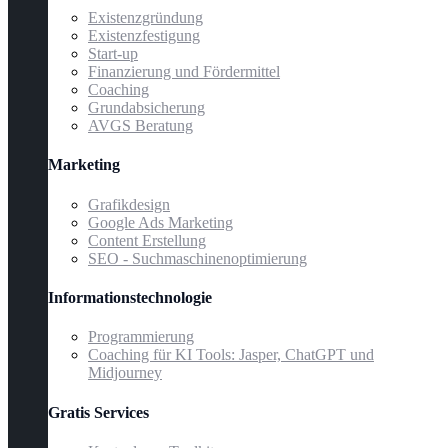
Existenzgründung
Existenzfestigung
Start-up
Finanzierung und Fördermittel
Coaching
Grundabsicherung
AVGS Beratung
Marketing
Grafikdesign
Google Ads Marketing
Content Erstellung
SEO - Suchmaschinenoptimierung
Informationstechnologie
Programmierung
Coaching für KI Tools: Jasper, ChatGPT und
Midjourney
Gratis Services