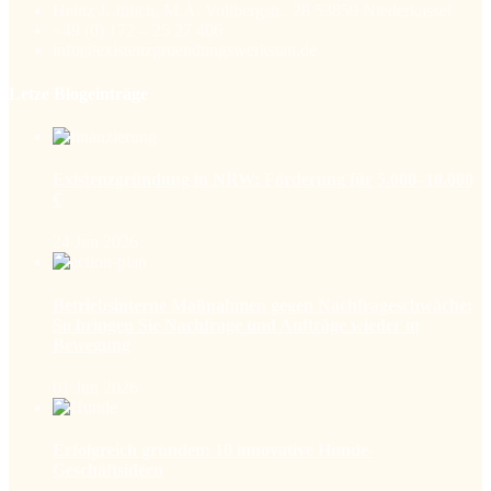
Heinz J. Jülich, M.A. Vollbergstr.. 28 53859 Niederkassel
+49 (0) 172 – 25 27 406
info@existenzgruendungswerkstatt.de
Letze Blogeinträge
Existenzgründung in NRW: Förderung für 5.000–10.000
€
24 Jun 2026
Betriebsinterne Maßnahmen gegen Nachfrageschwäche:
So bringen Sie Nachfrage und Aufträge wieder in
Bewegung
01 Jun 2026
Erfolgreich gründen: 10 innovative Hunde-
Geschäftsideen