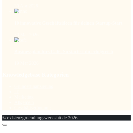
30 Apr 2026
10 innovative Geschäftsideen für deinen Startup-Start
30 Mar 2026
Businessplan fürs Café: So startest du erfolgreich
19 Mar 2026
Knowledgebase Kategorien
Gründerfinanzierung
IT
Marketing
Allgemein
Geschäftsgründung
© existenzgruendungswerkstatt.de 2026